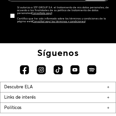
Sí autorizo a STF GROUP S.A. el tratamiento de mis datos personales, de
acuerdo a las finalidades de su política de tratamiento de datos
personales‎
(Consúltala aquí)
Certifico que he sido informado sobre los términos y condiciones de la
página web‎
(Consúltal aquí los términos y condiciones)
Síguenos
Descubre ELA
Links de interés
Políticas