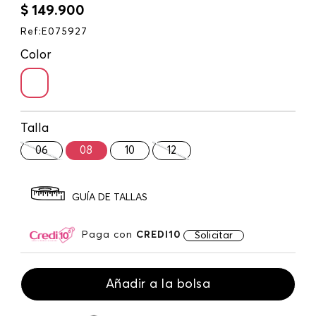
$
149
.
900
Ref
:
E075927
Color
Talla
06
08
10
12
GUÍA DE TALLAS
Paga con
CREDI10
Solicitar
Añadir a la bolsa