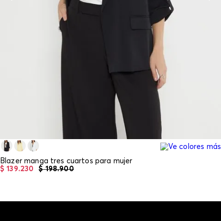
Blazer manga tres cuartos para mujer
$
139
.
230
$
198
.
900