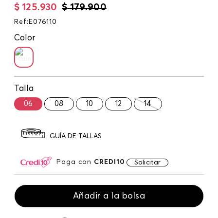
$
125
.
930
$
179
.
900
Ref
:
E076110
Color
Talla
06
08
10
12
14
GUÍA DE TALLAS
Paga con
CREDI10
Solicitar
Añadir a la bolsa