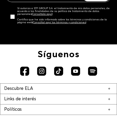
Sí autorizo a STF GROUP S.A. el tratamiento de mis datos personales, de
acuerdo a las finalidades de su política de tratamiento de datos
personales‎
(Consúltala aquí)
Certifico que he sido informado sobre los términos y condiciones de la
página web‎
(Consúltal aquí los términos y condiciones)
Síguenos
Descubre ELA
Links de interés
Políticas