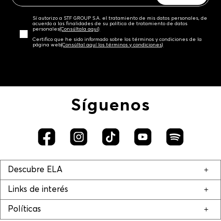
Sí autorizo a STF GROUP S.A. el tratamiento de mis datos personales, de
acuerdo a las finalidades de su política de tratamiento de datos
personales‎
(Consúltala aquí)
Certifico que he sido informado sobre los términos y condiciones de la
página web‎
(Consúltal aquí los términos y condiciones)
Síguenos
Descubre ELA
Links de interés
Políticas