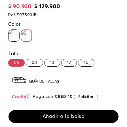
$
90
.
930
$
129
.
900
Ref
:
E075931B
Color
Talla
06
08
10
12
14
GUÍA DE TALLAS
Paga con
CREDI10
Solicitar
Añadir a la bolsa