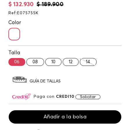
$
132
.
930
$
189
.
900
Ref
:
E075755K
Color
Talla
06
08
10
12
14
GUÍA DE TALLAS
Paga con
CREDI10
Solicitar
Añadir a la bolsa