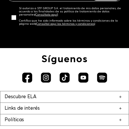
Sí autorizo a STF GROUP S.A. el tratamiento de mis datos personales, de
acuerdo a las finalidades de su política de tratamiento de datos
personales‎
(Consúltala aquí)
Certifico que he sido informado sobre los términos y condiciones de la
página web‎
(Consúltal aquí los términos y condiciones)
Síguenos
Descubre ELA
Links de interés
Políticas