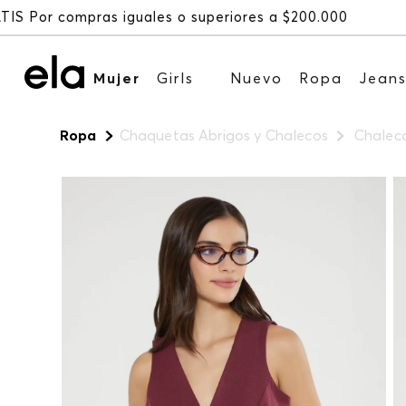
Mujer
Girls
Nuevo
Ropa
Jean
Ropa
Chaquetas Abrigos y Chalecos
Chalec