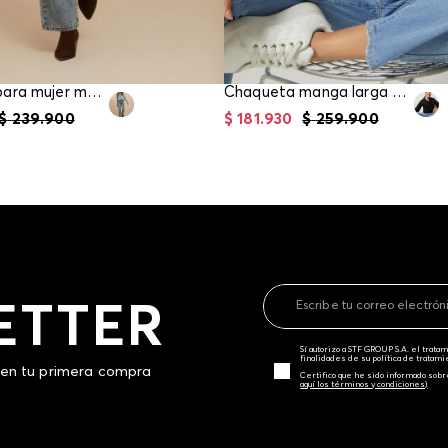
Chaqueta para mujer manga larga
Chaqueta manga larga para mujer
$
239
.
900
$
181
.
930
$
259
.
900
ETTER
Sí autorizo a STF GROUP S.A. el trat
finalidades de su política de tratam
 en tu primera compra
Certifico que he sido informado sobr
aquí los términos y condiciones)