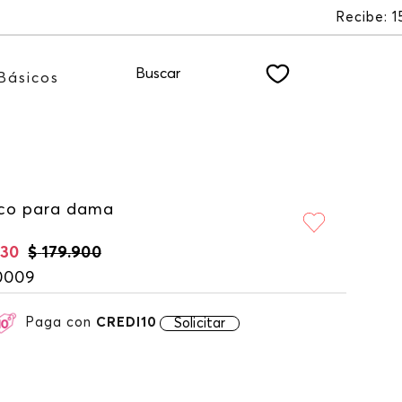
EWSLETTER
Buscar
Básicos
co para dama
930
$
179
.
900
0009
Paga con
CREDI10
Solicitar