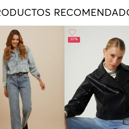
contact
te indi
RODUCTOS RECOMENDAD
program
acorda
30%