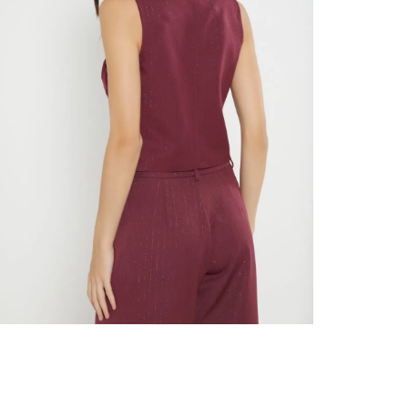
nuestr
Otros: 
En cual
tiendas
factura
luego 
(consul
nuestr
N
(15) dí
Devolu
utiliz
pedido 
embarg
adecua
se vea
transpo
del pr
llegas
product
asumido
Recuer