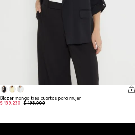
Blazer manga tres cuartos para mujer
$
139
.
230
$
198
.
900