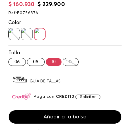
$
160
.
930
$
229
.
900
Ref
:
E075637A
Color
Talla
06
08
10
12
GUÍA DE TALLAS
Paga con
CREDI10
Solicitar
Añadir a la bolsa