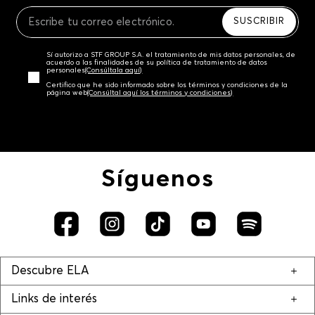
Recuerda que para el trámite del envío deberás
contactarte con un agente de servicio al cliente
SUSCRIBIR
quien te indicará los pasos a seguir y posteriormente
programará la recogida del producto en la dirección
Sí autorizo a STF GROUP S.A. el tratamiento de mis datos personales, de
acordada.
acuerdo a las finalidades de su política de tratamiento de datos
personales‎
(Consúltala aquí)
Certifico que he sido informado sobre los términos y condiciones de la
página web‎
(Consúltal aquí los términos y condiciones)
Síguenos
Descubre ELA
Links de interés