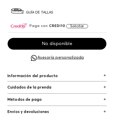
GUÍA DE TALLAS
Paga con
CREDI10
Solicitar
No disponible
Asesoría personalizada
Información del producto
Cuidados de la prenda
Métodos de pago
Tarjetas de crédito: Visa, Dinners, Master Card y
Envíos y devoluciones