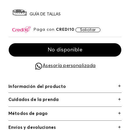
GUÍA DE TALLAS
Paga con
CREDI10
Solicitar
No disponible
Asesoría personalizada
Información del producto
Cuidados de la prenda
Métodos de pago
Tarjetas de crédito: Visa, Dinners, Master Card y
Envíos y devoluciones