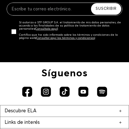
Recuerda que para el trámite del envío deberás
contactarte con un agente de servicio al cliente
SUSCRIBIR
quien te indicará los pasos a seguir y posteriormente
programará la recogida del producto en la dirección
Sí autorizo a STF GROUP S.A. el tratamiento de mis datos personales, de
acordada.
acuerdo a las finalidades de su política de tratamiento de datos
personales‎
(Consúltala aquí)
Certifico que he sido informado sobre los términos y condiciones de la
página web‎
(Consúltal aquí los términos y condiciones)
Síguenos
Descubre ELA
Links de interés