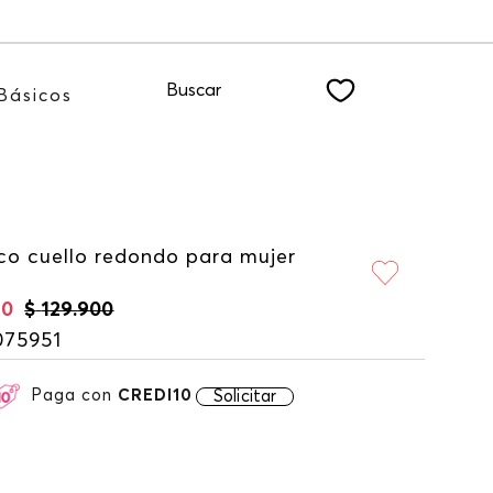
nuestro NEWSLETTER
Buscar
Básicos
co cuello redondo para mujer
60
$
129
.
900
075951
Paga con
CREDI10
Solicitar