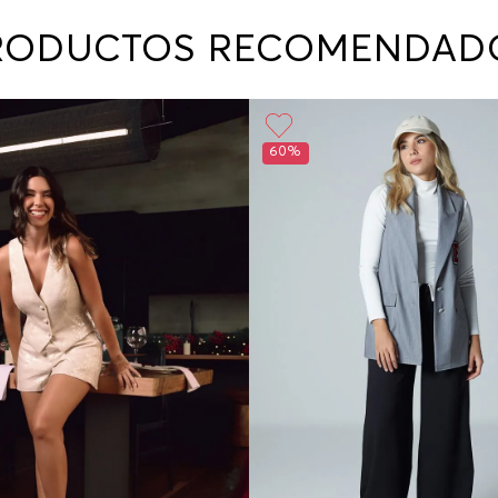
contact
te indi
RODUCTOS RECOMENDAD
program
acorda
60%