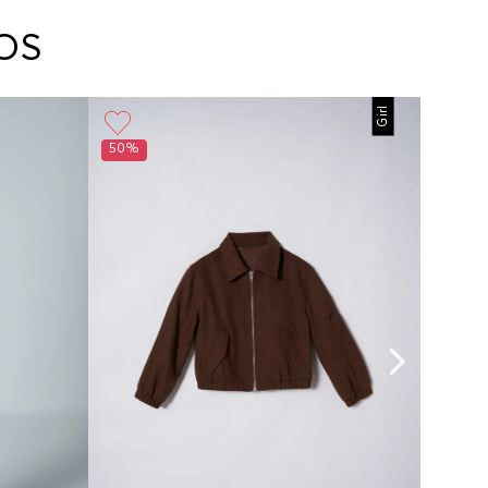
arte con un agente de servicio al cliente quien
cará los pasos a seguir y posteriormente
OS
ará la recogida del producto en la dirección
da.
Girl
50%
50%