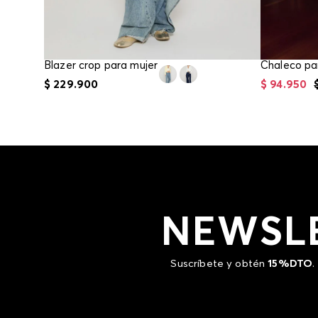
Blazer crop para mujer
Chaleco p
$
229
.
900
$
94
.
950
NEWSL
Suscríbete y obtén
15%DTO
.