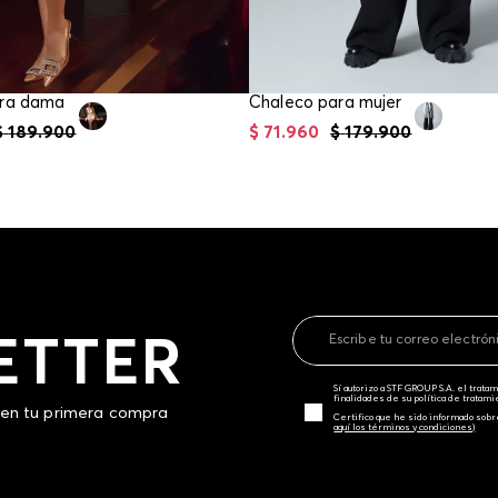
ara dama
Chaleco para mujer
$
189
.
900
$
71
.
960
$
179
.
900
ETTER
Sí autorizo a STF GROUP S.A. el trat
finalidades de su política de tratam
 en tu primera compra
Certifico que he sido informado sobr
aquí los términos y condiciones)