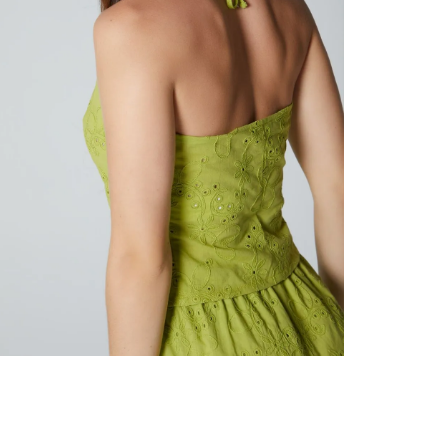
nuestr
Otros: 
En cual
tiendas
factura
luego 
(consul
nuestr
(15) dí
Devolu
utiliz
pedido 
embarg
adecua
se vea
transpo
del pr
llegas
product
asumido
Recuer