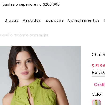
Recibe: 15%OFF suscribiéndote a 
s
Blusas
Vestidos
Zapatos
Complementos
 cuello redondo para mujer
Chale
$
51
.
9
Ref
:
E
Color