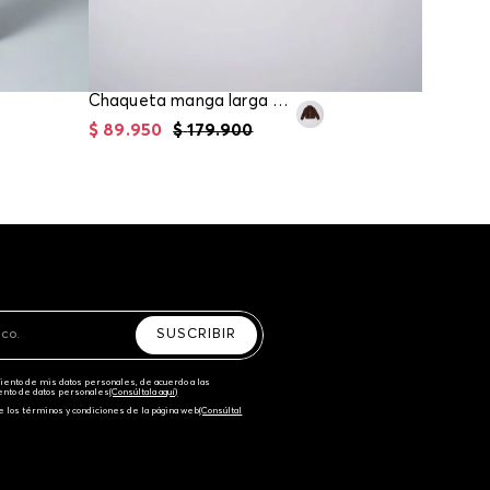
Chaqueta manga larga bomber para girl
$
89
.
950
$
179
.
900
$
94
.
95
SUSCRIBIR
amiento de mis datos personales, de acuerdo a las
iento de datos personales‎
(Consúltala aquí)
e los términos y condiciones de la página web‎
(Consúltal