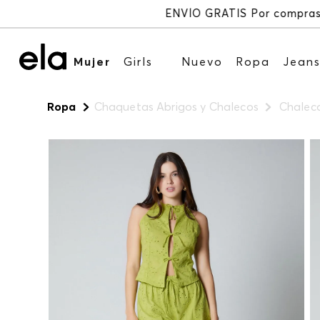
Mujer
Girls
Nuevo
Ropa
Jean
Ropa
Chaquetas Abrigos y Chalecos
Chaleco