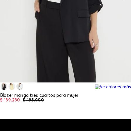
Blazer manga tres cuartos para mujer
$
139
.
230
$
198
.
900