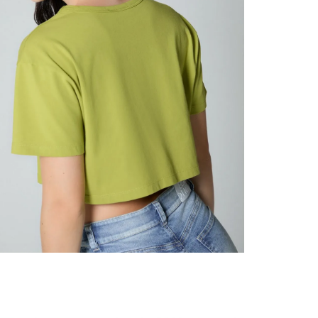
nuestr
Otros: 
En cual
tiendas
factura
luego 
(consul
nuestr
N
(15) dí
Devolu
utiliz
pedido 
embarg
adecua
se vea
transpo
del pr
llegas
product
asumido
Recuer