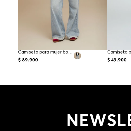
Camiseta para mujer bordada
$
89
.
900
$
49
.
900
NEWSL