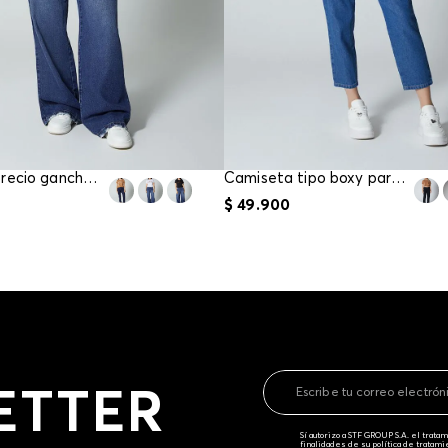
Camiseta precio gancho para mujer
Camiseta tipo boxy para mujer
$
49
.
900
ETTER
Sí autorizo a STF GROUP S.A. el trat
finalidades de su política de tratam