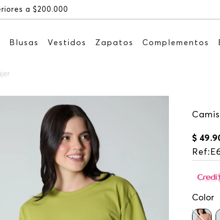
Recibe: 15%OFF suscribiéndote a nuest
s
Blusas
Vestidos
Zapatos
Complementos
jer
Camis
$
49
.
9
Ref
:
E
Color