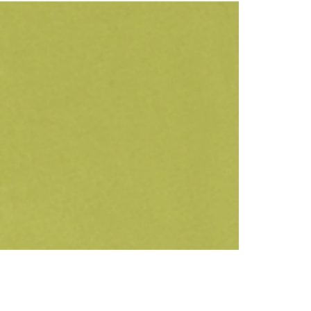
contact
te indi
program
acorda