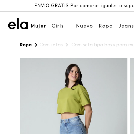
Mujer
Girls
Nuevo
Ropa
Jean
Ropa
Camisetas
Camiseta tipo boxy para mu