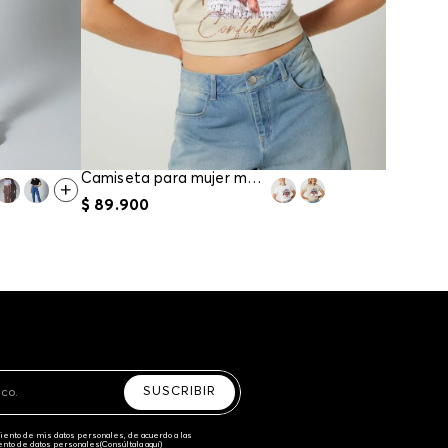
Camiseta para mujer manga corta
$
89
.
900
$
49
.
90
SUSCRIBIR
amiento de mis datos personales, de acuerdo a las
iento de datos personales‎
(Consúltala aquí)