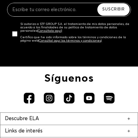
Recuerda que para el trámite del envío deberás
contactarte con un agente de servicio al cliente
SUSCRIBIR
quien te indicará los pasos a seguir y posteriormente
programará la recogida del producto en la dirección
Sí autorizo a STF GROUP S.A. el tratamiento de mis datos personales, de
acordada.
acuerdo a las finalidades de su política de tratamiento de datos
personales‎
(Consúltala aquí)
Certifico que he sido informado sobre los términos y condiciones de la
página web‎
(Consúltal aquí los términos y condiciones)
Síguenos
Descubre ELA
Links de interés