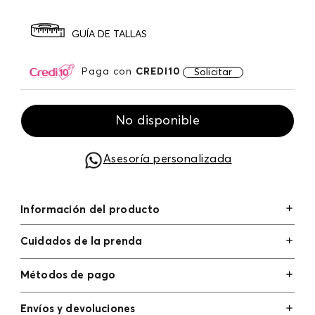
GUÍA DE TALLAS
Paga con
CREDI10
Solicitar
No disponible
Asesoría personalizada
Información del producto
Cuidados de la prenda
Métodos de pago
Tarjetas de crédito: Visa, Dinners, Master Card y
Envíos y devoluciones