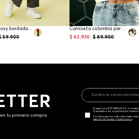
Camiseta boxy bordada para girl
Camiseta colombia para mujer
$
59
.
900
$
62
.
930
$
89
.
900
ETTER
Sí autorizo a STF GROUP S.A. el trat
finalidades de su política de tratam
 en tu primera compra
Certifico que he sido informado sobr
aquí los términos y condiciones)