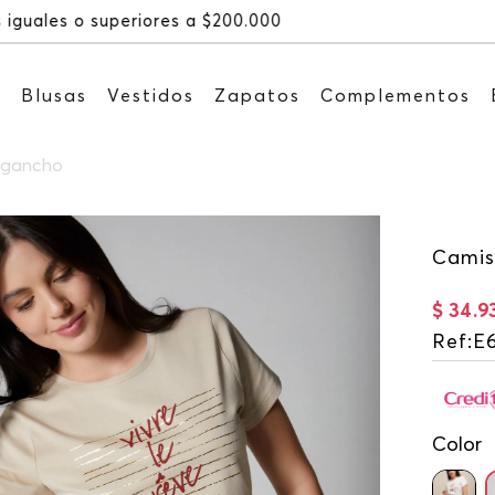
Recibe: 15%OFF suscribiéndote a nues
s
Blusas
Vestidos
Zapatos
Complementos
o gancho
Camis
$
34
.
9
Ref
:
E
Color