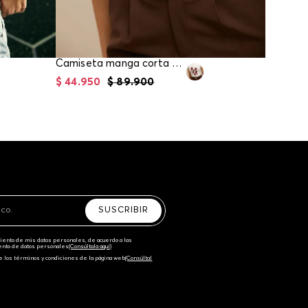
Camiseta manga corta para mujer
$
44
.
950
$
89
.
900
$
44
.
95
SUSCRIBIR
amiento de mis datos personales, de acuerdo a las
iento de datos personales‎
(Consúltala aquí)
e los términos y condiciones de la página web‎
(Consúltal