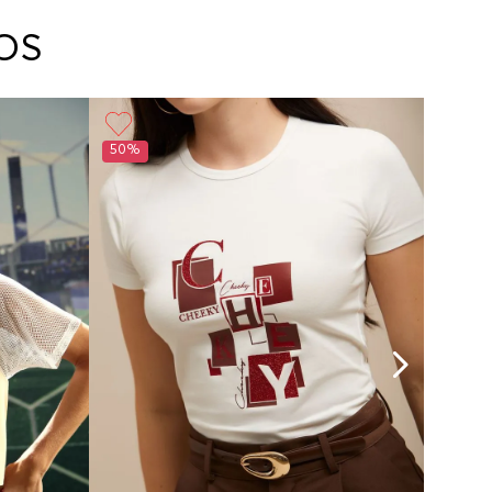
No planchar con vapor
arte con un agente de servicio al cliente quien
cará los pasos a seguir y posteriormente
OS
ará la recogida del producto en la dirección
da.
50%
50%