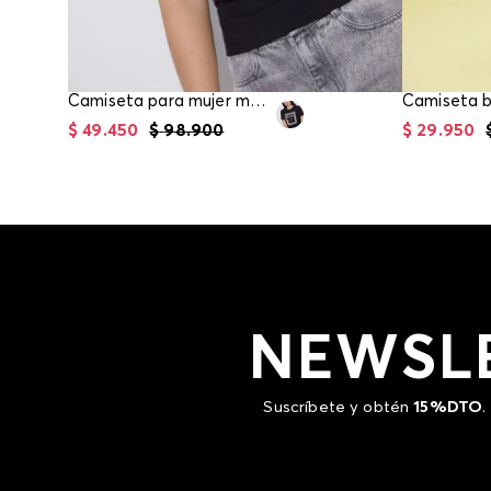
Camiseta para mujer manga corta estampada
$
49
.
450
$
98
.
900
$
29
.
950
NEWSL
Suscríbete y obtén
15%DTO
.