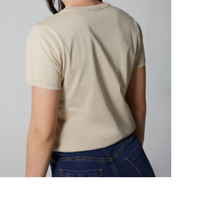
nuestr
Otros: 
En cual
tiendas
factura
luego 
(consul
nuestr
(15) dí
N
Devolu
utiliz
pedido 
embarg
adecua
se vea
transpo
del pr
llegas
product
asumido
Recuer