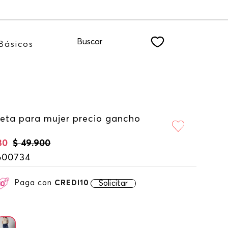
tro NEWSLETTER
Buscar
Básicos
eta para mujer precio gancho
30
$
49
.
900
600734
Paga con
CREDI10
Solicitar