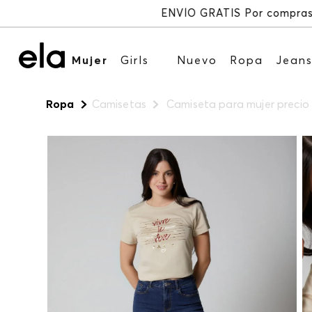
Mujer
Girls
Nuevo
Ropa
Jean
Ropa
Camisetas
Camiseta para mujer preci