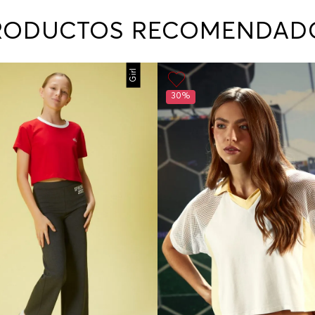
contact
te indi
RODUCTOS RECOMENDAD
program
acorda
Girl
30%