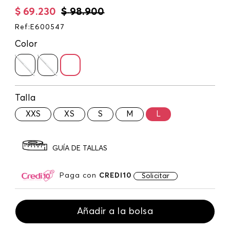
$
69
.
230
$
98
.
900
Ref
:
E600547
Color
Talla
XXS
XS
S
M
L
GUÍA DE TALLAS
Paga con
CREDI10
Solicitar
Añadir a la bolsa