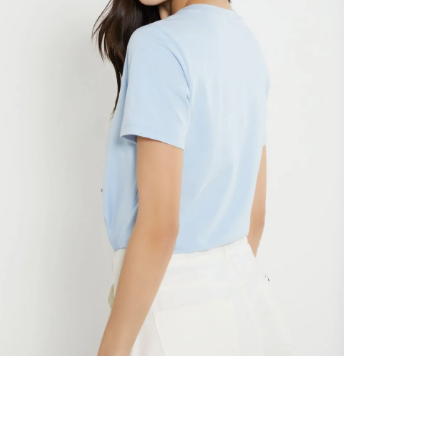
nuestr
Otros: 
En cual
tiendas
factura
luego 
(consul
nuestr
(15) dí
Devolu
utiliz
pedido 
embarg
adecua
se vea
transpo
del pr
llegas
product
asumido
Recuer