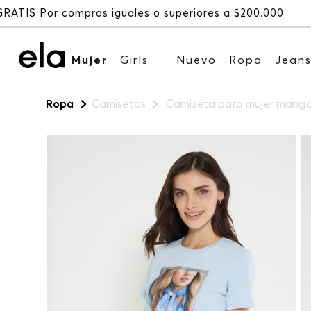
Mujer
Girls
Nuevo
Ropa
Jean
Ropa
Camisetas
Camiseta para mujer manga