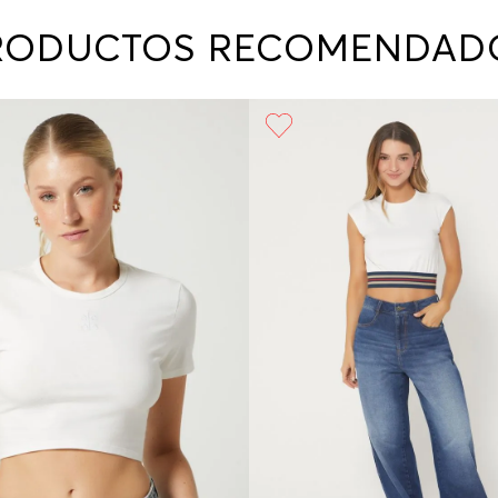
contact
te indi
RODUCTOS RECOMENDAD
program
acorda