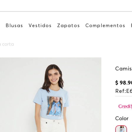
Recibe: 15%OFF suscribiéndote 
s
Blusas
Vestidos
Zapatos
Complementos
 corta
Camis
$
98
.
9
Ref
:
E
Color