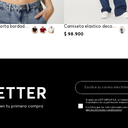
Camiseta corta bordada para mujer
Camiseta elastico decorativo en cintura
$
98
.
900
ETTER
Sí autorizo a STF GROUP S.A. el trat
finalidades de su política de tratam
 en tu primera compra
Certifico que he sido informado sobr
aquí los términos y condiciones)