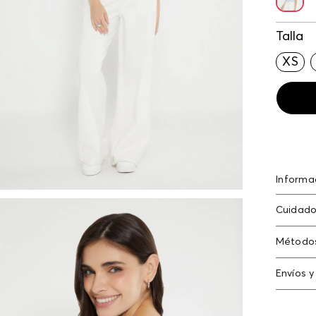
Talla
XS
Informa
Camiset
Cuidado
pañuele
Compos
Método
Tarjeta
Envíos y
Americ
Cambi
Tarjeta