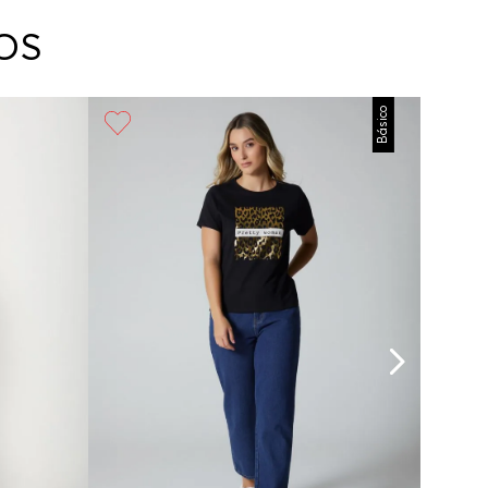
arte con un agente de servicio al cliente quien
cará los pasos a seguir y posteriormente
OS
ará la recogida del producto en la dirección
da.
Básico