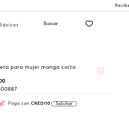
a nuestro NEWSLETTER
Buscar
Básicos
eta para mujer manga corta
00
600887
Paga con
CREDI10
Solicitar