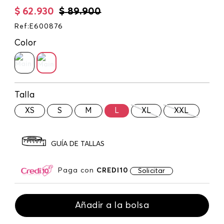
$
62
.
930
$
89
.
900
Ref
:
E600876
Color
Talla
XS
S
M
L
XL
XXL
GUÍA DE TALLAS
Paga con
CREDI10
Solicitar
Añadir a la bolsa