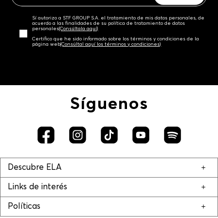
Sí autorizo a STF GROUP S.A. el tratamiento de mis datos personales, de
acuerdo a las finalidades de su política de tratamiento de datos
personales‎
(Consúltala aquí)
Certifico que he sido informado sobre los términos y condiciones de la
página web‎
(Consúltal aquí los términos y condiciones)
Síguenos
Descubre ELA
Links de interés
Políticas