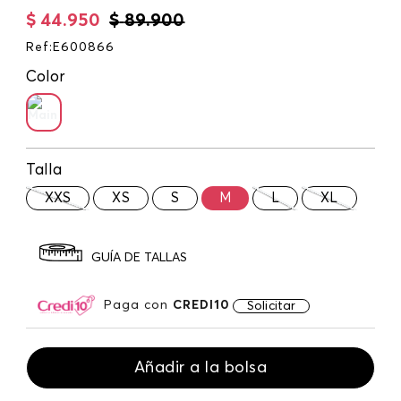
$
44
.
950
$
89
.
900
Ref
:
E600866
Color
Talla
XXS
XS
S
M
L
XL
GUÍA DE TALLAS
Paga con
CREDI10
Solicitar
Añadir a la bolsa