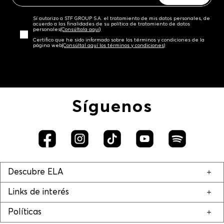
Sí autorizo a STF GROUP S.A. el tratamiento de mis datos personales, de
acuerdo a las finalidades de su política de tratamiento de datos
personales‎
(Consúltala aquí)
Certifico que he sido informado sobre los términos y condiciones de la
página web‎
(Consúltal aquí los términos y condiciones)
Síguenos
Descubre ELA
Links de interés
Políticas