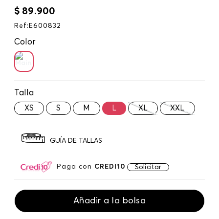
$
89
.
900
Ref
:
E600832
Color
Talla
XS
S
M
L
XL
XXL
GUÍA DE TALLAS
Paga con
CREDI10
Solicitar
Añadir a la bolsa