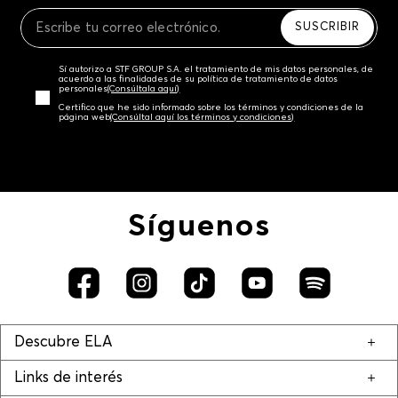
Recuerda que para el trámite del envío deberás
contactarte con un agente de servicio al cliente
SUSCRIBIR
quien te indicará los pasos a seguir y posteriormente
programará la recogida del producto en la dirección
Sí autorizo a STF GROUP S.A. el tratamiento de mis datos personales, de
acordada.
acuerdo a las finalidades de su política de tratamiento de datos
personales‎
(Consúltala aquí)
Certifico que he sido informado sobre los términos y condiciones de la
página web‎
(Consúltal aquí los términos y condiciones)
Síguenos
Descubre ELA
Links de interés