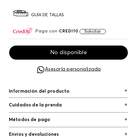
GUÍA DE TALLAS
Paga con
CREDI10
Solicitar
No disponible
Asesoría personalizada
Información del producto
Cuidados de la prenda
Métodos de pago
Tarjetas de crédito: Visa, Dinners, Master Card y
Envíos y devoluciones