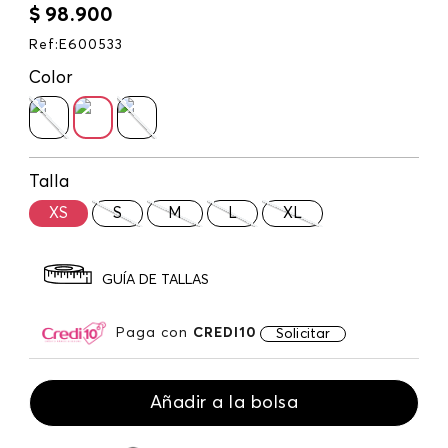
$
98
.
900
Ref
:
E600533
Color
Talla
XS
S
M
L
XL
GUÍA DE TALLAS
Paga con
CREDI10
Solicitar
Añadir a la bolsa