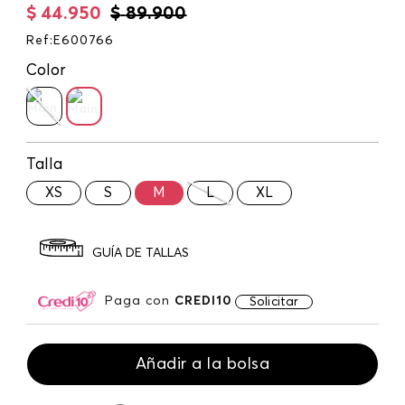
$
44
.
950
$
89
.
900
Ref
:
E600766
Color
Talla
XS
S
M
L
XL
GUÍA DE TALLAS
Paga con
CREDI10
Solicitar
Añadir a la bolsa