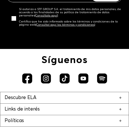
Sí autorizo a STF GROUP S.A. el tratamiento de mis datos personales, de
acuerdo a las finalidades de su política de tratamiento de datos
personales‎
(Consúltala aquí)
Certifico que he sido informado sobre los términos y condiciones de la
página web‎
(Consúltal aquí los términos y condiciones)
Síguenos
Descubre ELA
Links de interés
Políticas