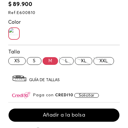
$
89
.
900
Ref
:
E600810
Color
Talla
XS
S
M
L
XL
XXL
GUÍA DE TALLAS
Paga con
CREDI10
Solicitar
Añadir a la bolsa