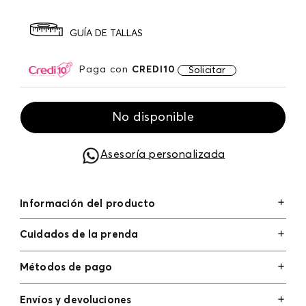
GUÍA DE TALLAS
Paga con
CREDI10
Solicitar
No disponible
Asesoría personalizada
Información del producto
Cuidados de la prenda
Métodos de pago
Tarjetas de crédito: Visa, Dinners, Master Card y
Envíos y devoluciones