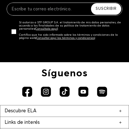
Recuerda que para el trámite del envío deberás
contactarte con un agente de servicio al cliente
SUSCRIBIR
quien te indicará los pasos a seguir y posteriormente
programará la recogida del producto en la dirección
Sí autorizo a STF GROUP S.A. el tratamiento de mis datos personales, de
acordada.
acuerdo a las finalidades de su política de tratamiento de datos
personales‎
(Consúltala aquí)
Certifico que he sido informado sobre los términos y condiciones de la
página web‎
(Consúltal aquí los términos y condiciones)
Síguenos
Descubre ELA
Links de interés