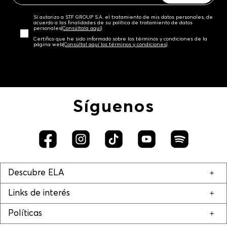
Sí autorizo a STF GROUP S.A. el tratamiento de mis datos personales, de
acuerdo a las finalidades de su política de tratamiento de datos
personales‎
(Consúltala aquí)
Certifico que he sido informado sobre los términos y condiciones de la
página web‎
(Consúltal aquí los términos y condiciones)
Síguenos
Descubre ELA
Links de interés
Políticas