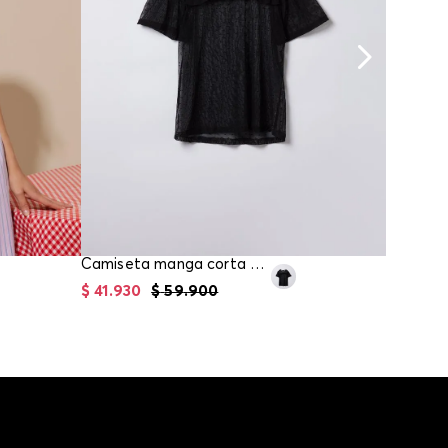
Camiseta manga corta mesh corazones para girl
$
41
.
930
$
59
.
900
$
69
.
23