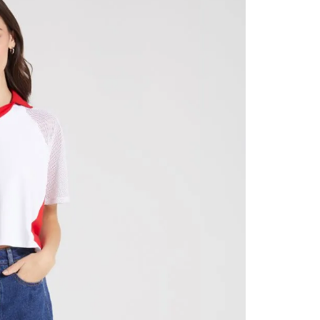
contact
te indi
program
acorda