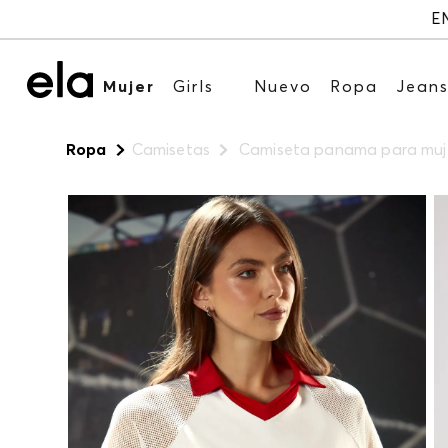
Mujer
Girls
Nuevo
Ropa
Jean
Ropa
Camisetas
Camiseta panama para muj