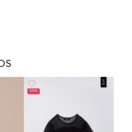
OS
Girl
30%
30%