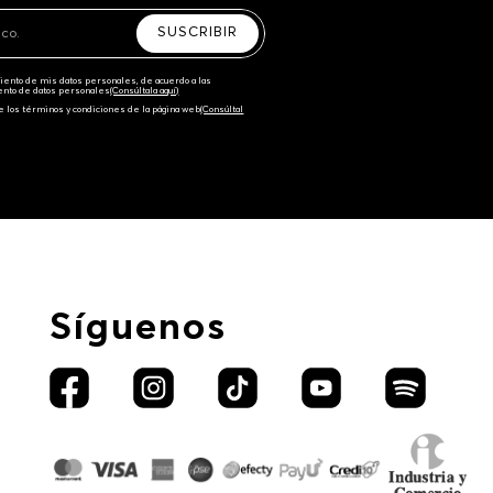
SUSCRIBIR
amiento de mis datos personales, de acuerdo a las
iento de datos personales‎
(Consúltala aquí)
e los términos y condiciones de la página web‎
(Consúltal
Síguenos