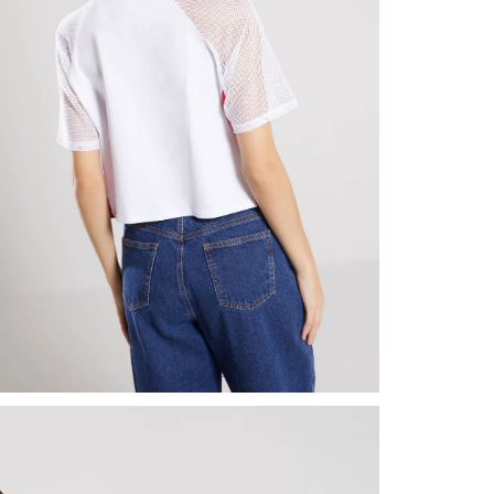
nuestr
Otros: 
En cual
tiendas
N
factura
luego 
(consul
nuestr
(15) dí
Devolu
utiliz
pedido 
embarg
adecua
se vea
transpo
del pr
llegas
product
asumido
Recuer