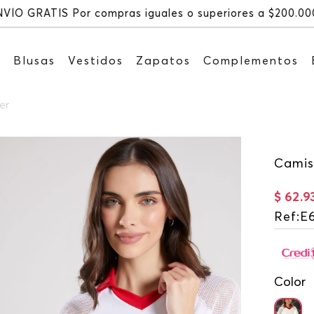
Recibe: 15%OFF suscribiéndote a nu
s
Blusas
Vestidos
Zapatos
Complementos
er
Camis
$
62
.
9
Ref
:
E
Color