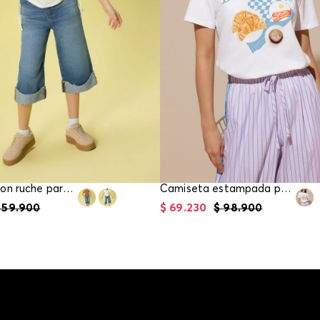
Camiseta con ruche para girl
Camiseta estampada para mujer
59
.
900
$
69
.
230
$
98
.
900