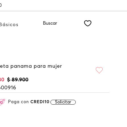
estro NEWSLETTER
Buscar
Básicos
eta panama para mujer
30
$
89
.
900
600916
Paga con
CREDI10
Solicitar