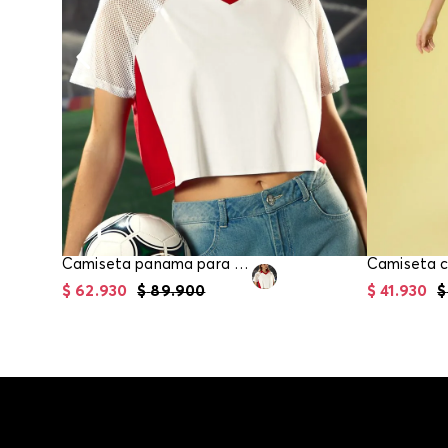
Camiseta panama para mujer
$
62
.
930
$
89
.
900
$
41
.
930
$