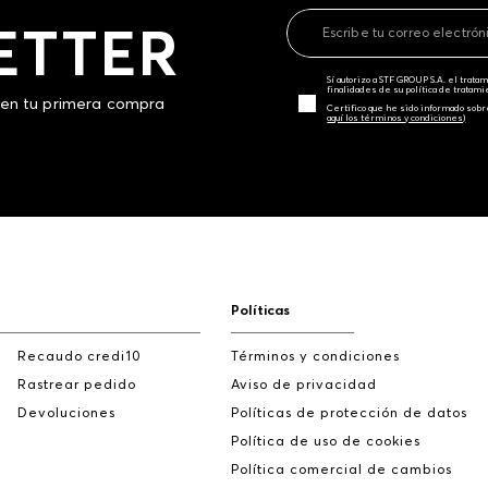
ETTER
Sí autorizo a STF GROUP S.A. el trat
finalidades de su política de tratam
 en tu primera compra
Certifico que he sido informado sobr
aquí los términos y condiciones)
Políticas
Recaudo credi10
Términos y condiciones
Rastrear pedido
Aviso de privacidad
Devoluciones
Políticas de protección de datos
Política de uso de cookies
Política comercial de cambios