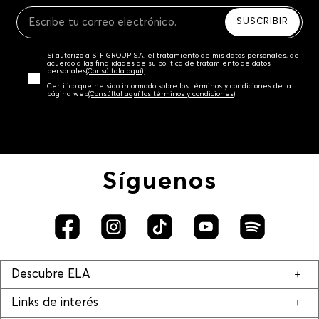
Recuerda que para el trámite del envío deberás
contactarte con un agente de servicio al cliente
SUSCRIBIR
quien te indicará los pasos a seguir y posteriormente
programará la recogida del producto en la dirección
Sí autorizo a STF GROUP S.A. el tratamiento de mis datos personales, de
acordada.
acuerdo a las finalidades de su política de tratamiento de datos
personales‎
(Consúltala aquí)
Certifico que he sido informado sobre los términos y condiciones de la
página web‎
(Consúltal aquí los términos y condiciones)
Síguenos
Descubre ELA
Links de interés