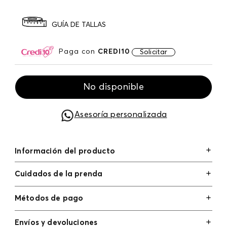
GUÍA DE TALLAS
Paga con
CREDI10
Solicitar
No disponible
Asesoría personalizada
Información del producto
Cuidados de la prenda
Métodos de pago
Tarjetas de crédito: Visa, Dinners, Master Card y
Envíos y devoluciones