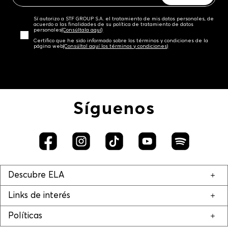
Sí autorizo a STF GROUP S.A. el tratamiento de mis datos personales, de
acuerdo a las finalidades de su política de tratamiento de datos
personales‎
(Consúltala aquí)
Certifico que he sido informado sobre los términos y condiciones de la
página web‎
(Consúltal aquí los términos y condiciones)
Síguenos
Descubre ELA
Links de interés
Políticas