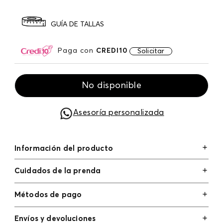
GUÍA DE TALLAS
Paga con
CREDI10
Solicitar
No disponible
Asesoría personalizada
Información del producto
Cuidados de la prenda
Métodos de pago
Tarjetas de crédito: Visa, Dinners, Master Card y
Envíos y devoluciones