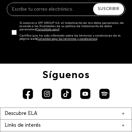
Recuerda que para el trámite del envío deberás
contactarte con un agente de servicio al cliente
SUSCRIBIR
quien te indicará los pasos a seguir y posteriormente
programará la recogida del producto en la dirección
Sí autorizo a STF GROUP S.A. el tratamiento de mis datos personales, de
acordada.
acuerdo a las finalidades de su política de tratamiento de datos
personales‎
(Consúltala aquí)
Certifico que he sido informado sobre los términos y condiciones de la
página web‎
(Consúltal aquí los términos y condiciones)
Síguenos
Descubre ELA
Links de interés