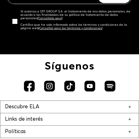
Sí autorizo a STF GROUP S.A. el tratamiento de mis datos personales, de
acuerdo a las finalidades de su política de tratamiento de datos
personales‎
(Consúltala aquí)
Certifico que he sido informado sobre los términos y condiciones de la
página web‎
(Consúltal aquí los términos y condiciones)
Síguenos
Descubre ELA
Links de interés
Políticas