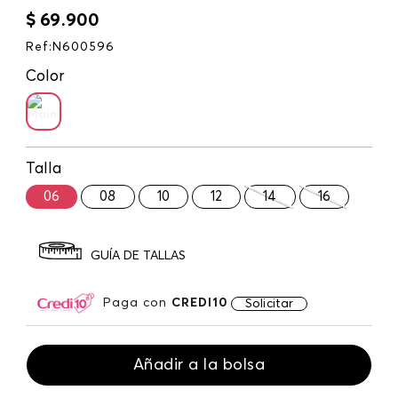
$
69
.
900
Ref
:
N600596
Color
Talla
06
08
10
12
14
16
GUÍA DE TALLAS
Paga con
CREDI10
Solicitar
Añadir a la bolsa