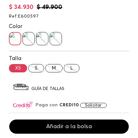
$
34
.
930
$
49
.
900
Ref
:
E600597
Color
Talla
XS
S
M
L
GUÍA DE TALLAS
Paga con
CREDI10
Solicitar
Añadir a la bolsa