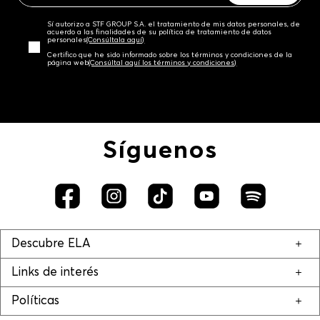
Sí autorizo a STF GROUP S.A. el tratamiento de mis datos personales, de
acuerdo a las finalidades de su política de tratamiento de datos
personales‎
(Consúltala aquí)
Certifico que he sido informado sobre los términos y condiciones de la
página web‎
(Consúltal aquí los términos y condiciones)
Síguenos
Descubre ELA
Links de interés
Políticas