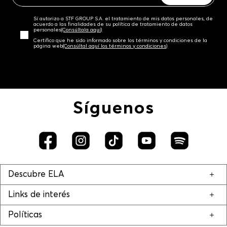
Sí autorizo a STF GROUP S.A. el tratamiento de mis datos personales, de
acuerdo a las finalidades de su política de tratamiento de datos
personales‎
(Consúltala aquí)
Certifico que he sido informado sobre los términos y condiciones de la
página web‎
(Consúltal aquí los términos y condiciones)
Síguenos
Descubre ELA
Links de interés
Políticas