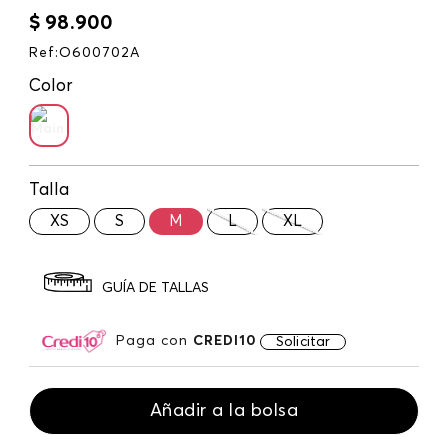
$
98
.
900
Ref
:
O600702A
Color
Talla
XS
S
M
L
XL
GUÍA DE TALLAS
Paga con
CREDI10
Solicitar
Añadir a la bolsa