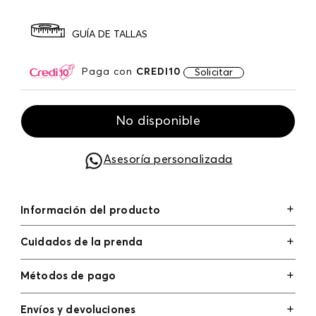
GUÍA DE TALLAS
Paga con
CREDI10
Solicitar
No disponible
Asesoría personalizada
Información del producto
Cuidados de la prenda
Métodos de pago
Tarjetas de crédito: Visa, Dinners, Master Card y
Envíos y devoluciones