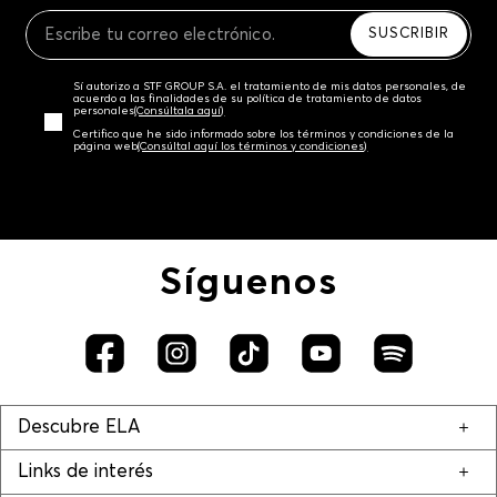
Recuerda que para el trámite del envío deberás
contactarte con un agente de servicio al cliente
SUSCRIBIR
quien te indicará los pasos a seguir y posteriormente
programará la recogida del producto en la dirección
Sí autorizo a STF GROUP S.A. el tratamiento de mis datos personales, de
acordada.
acuerdo a las finalidades de su política de tratamiento de datos
personales‎
(Consúltala aquí)
Certifico que he sido informado sobre los términos y condiciones de la
página web‎
(Consúltal aquí los términos y condiciones)
Síguenos
Descubre ELA
Links de interés