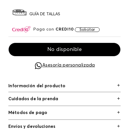
GUÍA DE TALLAS
Paga con
CREDI10
Solicitar
No disponible
Asesoría personalizada
Información del producto
Cuidados de la prenda
Métodos de pago
Tarjetas de crédito: Visa, Dinners, Master Card y
Envíos y devoluciones