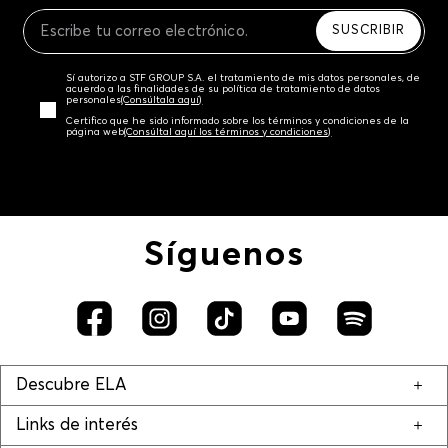
Recuerda que para el trámite del envío deberás
contactarte con un agente de servicio al cliente
SUSCRIBIR
quien te indicará los pasos a seguir y posteriormente
programará la recogida del producto en la dirección
Sí autorizo a STF GROUP S.A. el tratamiento de mis datos personales, de
acordada.
acuerdo a las finalidades de su política de tratamiento de datos
personales‎
(Consúltala aquí)
Certifico que he sido informado sobre los términos y condiciones de la
página web‎
(Consúltal aquí los términos y condiciones)
Síguenos
Descubre ELA
Links de interés