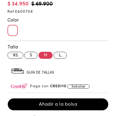
$
34
.
950
$
69
.
900
Ref
:
E600704
Color
Talla
XS
S
M
L
GUÍA DE TALLAS
Paga con
CREDI10
Solicitar
Añadir a la bolsa