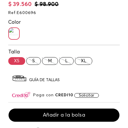
$
39
.
560
$
98
.
900
Ref
:
E600696
Color
Talla
XS
S
M
L
XL
GUÍA DE TALLAS
Paga con
CREDI10
Solicitar
Añadir a la bolsa