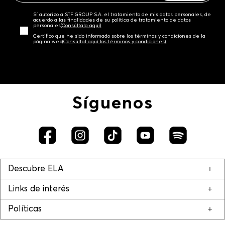
Sí autorizo a STF GROUP S.A. el tratamiento de mis datos personales, de
acuerdo a las finalidades de su política de tratamiento de datos
personales‎
(Consúltala aquí)
Certifico que he sido informado sobre los términos y condiciones de la
página web‎
(Consúltal aquí los términos y condiciones)
Síguenos
Descubre ELA
Links de interés
Políticas