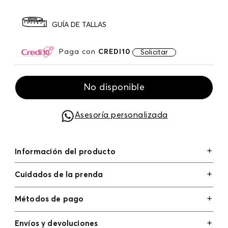
GUÍA DE TALLAS
Paga con
CREDI10
Solicitar
No disponible
Asesoría personalizada
Información del producto
Cuidados de la prenda
Métodos de pago
Tarjetas de crédito: Visa, Dinners, Master Card y
Envíos y devoluciones