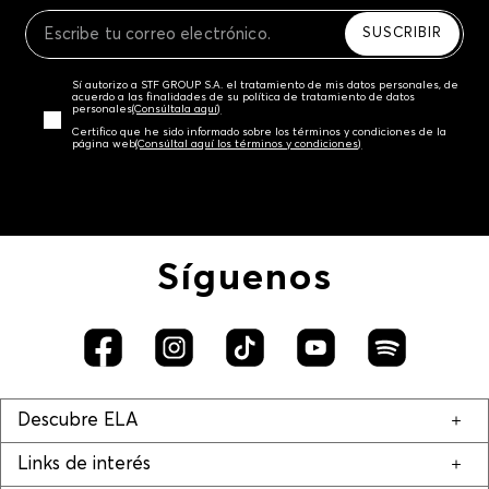
Recuerda que para el trámite del envío deberás
contactarte con un agente de servicio al cliente
SUSCRIBIR
quien te indicará los pasos a seguir y posteriormente
programará la recogida del producto en la dirección
Sí autorizo a STF GROUP S.A. el tratamiento de mis datos personales, de
acordada.
acuerdo a las finalidades de su política de tratamiento de datos
personales‎
(Consúltala aquí)
Certifico que he sido informado sobre los términos y condiciones de la
página web‎
(Consúltal aquí los términos y condiciones)
Síguenos
Descubre ELA
Links de interés