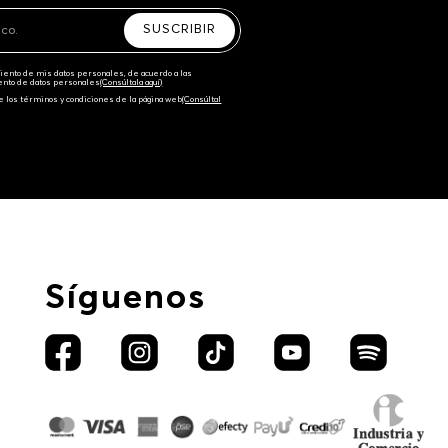
SUSCRIBIR
amiento de mis datos personales, de acuerdo a las
iento de datos personales‎
(Consúltala aquí)
e los términos y condiciones de la página web‎
(Consúltal
Síguenos