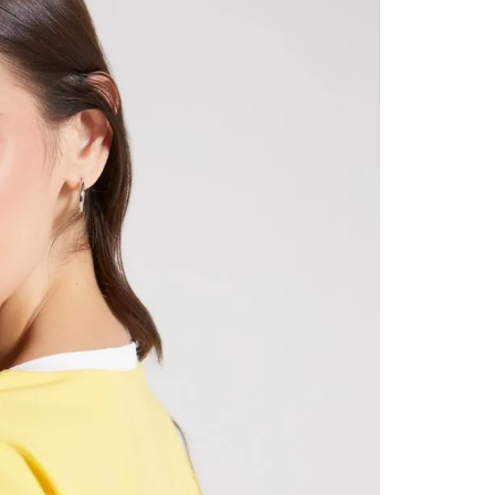
contact
te indi
program
acorda