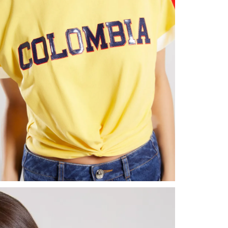
nuestr
Otros: 
En cual
tiendas
N
factura
luego 
(consul
nuestr
(15) dí
Devolu
utiliz
pedido 
embarg
adecua
se vea
transpo
del pr
llegas
product
asumido
Recuer