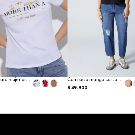
Camiseta para mujer precio gancho
Camiseta manga corta para mujer
$
49
.
900