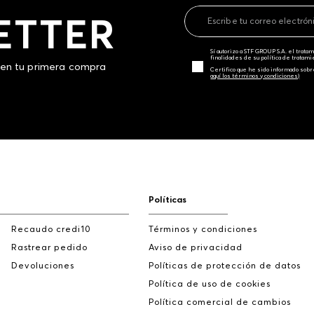
ETTER
Sí autorizo a STF GROUP S.A. el trat
finalidades de su política de tratam
 en tu primera compra
Certifico que he sido informado sobr
aquí los términos y condiciones)
Políticas
Recaudo credi10
Términos y condiciones
Rastrear pedido
Aviso de privacidad
Devoluciones
Políticas de protección de datos
Política de uso de cookies
Política comercial de cambios