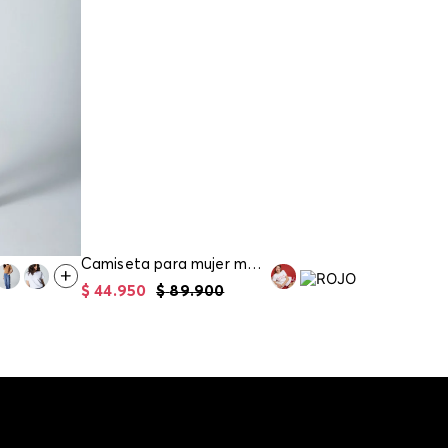
Camiseta para mujer manga corta
$
44
.
950
$
89
.
900
$
49
.
90