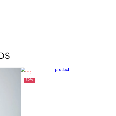
OS
50%