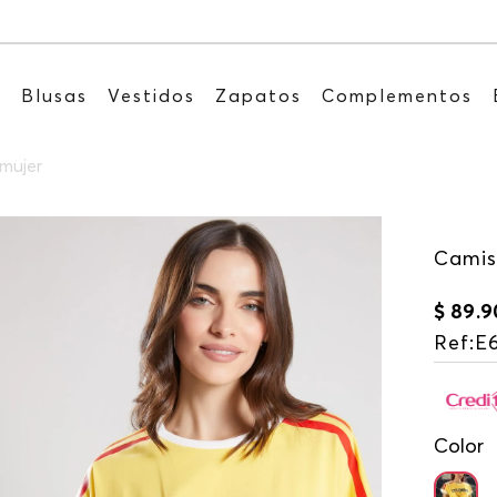
Recibe: 15%OFF suscribiéndote a nuestro NEWSLETTE
s
Blusas
Vestidos
Zapatos
Complementos
mujer
Camis
$
89
.
9
Ref
:
E
Color