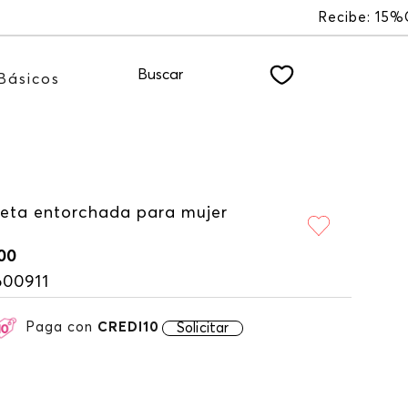
R
Buscar
Básicos
eta entorchada para mujer
00
600911
Paga con
CREDI10
Solicitar