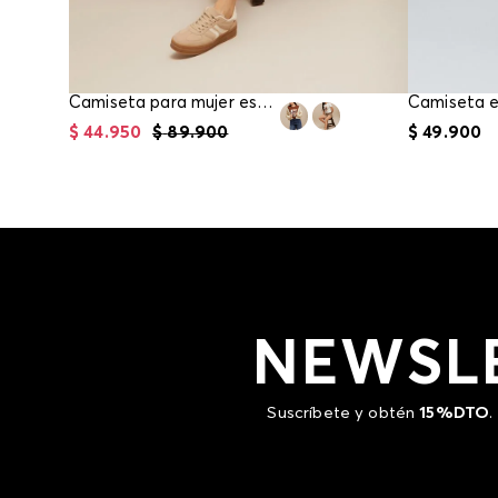
Camiseta para mujer estampada
$
44
.
950
$
89
.
900
$
49
.
900
NEWSL
Suscríbete y obtén
15%DTO
.