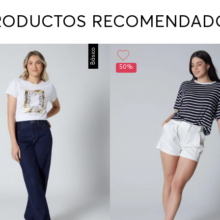
contact
te indi
RODUCTOS RECOMENDAD
program
acorda
Básico
50%