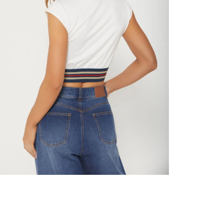
nuestr
Otros: 
En cual
tiendas
factura
luego 
(consul
nuestr
(15) dí
Devolu
N
utiliz
pedido 
embarg
adecua
se vea
transpo
del pr
llegas
product
asumido
Recuer