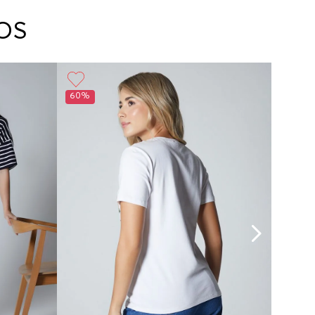
arte con un agente de servicio al cliente quien
cará los pasos a seguir y posteriormente
OS
ará la recogida del producto en la dirección
da.
60%
60%