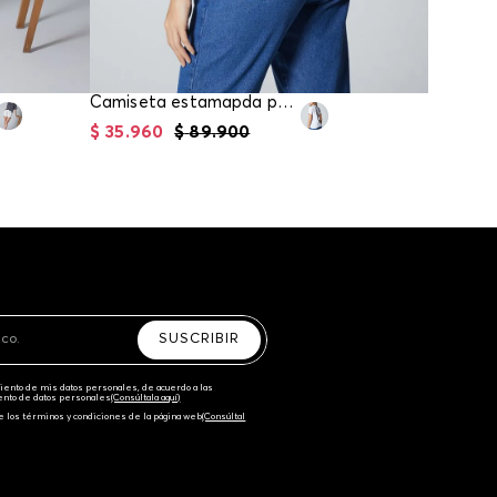
Camiseta estamapda para mujer
$
35
.
960
$
89
.
900
$
23
.
96
SUSCRIBIR
amiento de mis datos personales, de acuerdo a las
iento de datos personales‎
(Consúltala aquí)
e los términos y condiciones de la página web‎
(Consúltal