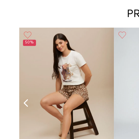
P
50%