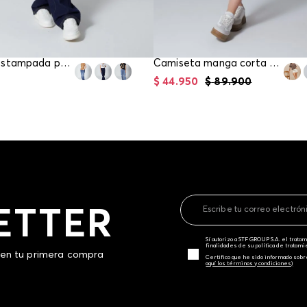
Camiseta estampada para mujer de precio gancho
Camiseta manga corta boxy para mujer
$
44
.
950
$
89
.
900
ETTER
Sí autorizo a STF GROUP S.A. el trat
finalidades de su política de tratam
 en tu primera compra
Certifico que he sido informado sobr
aquí los términos y condiciones)