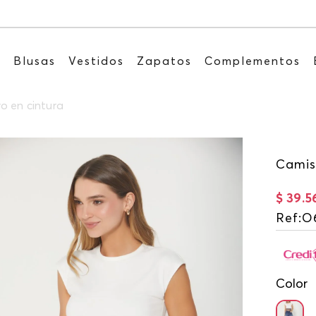
Recibe: 15%OFF suscribiéndote a nues
s
Blusas
Vestidos
Zapatos
Complementos
o en cintura
Camis
$
39
.
5
Ref
:
O
Color