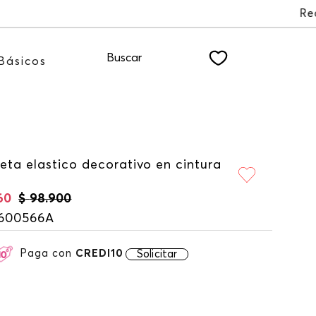
tro NEWSLETTER
Buscar
Básicos
eta elastico decorativo en cintura
60
$
98
.
900
600566A
Paga con
CREDI10
Solicitar