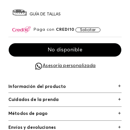
GUÍA DE TALLAS
Paga con
CREDI10
Solicitar
No disponible
Asesoría personalizada
Información del producto
Cuidados de la prenda
Métodos de pago
Tarjetas de crédito: Visa, Dinners, Master Card y
Envíos y devoluciones