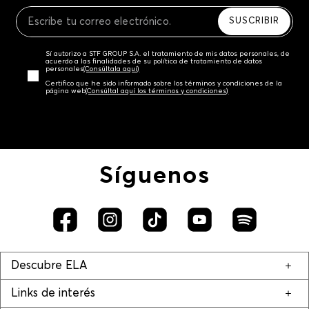
Recuerda que para el trámite del envío deberás
contactarte con un agente de servicio al cliente
SUSCRIBIR
quien te indicará los pasos a seguir y posteriormente
programará la recogida del producto en la dirección
Sí autorizo a STF GROUP S.A. el tratamiento de mis datos personales, de
acordada.
acuerdo a las finalidades de su política de tratamiento de datos
personales‎
(Consúltala aquí)
Certifico que he sido informado sobre los términos y condiciones de la
página web‎
(Consúltal aquí los términos y condiciones)
Síguenos
Descubre ELA
Links de interés