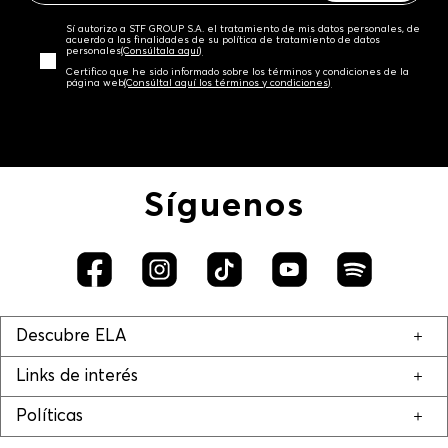
Sí autorizo a STF GROUP S.A. el tratamiento de mis datos personales, de
acuerdo a las finalidades de su política de tratamiento de datos
personales‎
(Consúltala aquí)
Certifico que he sido informado sobre los términos y condiciones de la
página web‎
(Consúltal aquí los términos y condiciones)
Síguenos
Descubre ELA
Links de interés
Políticas