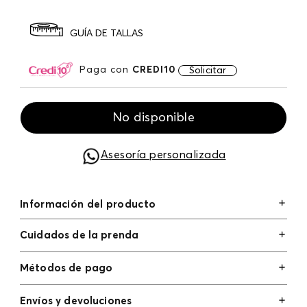
GUÍA DE TALLAS
Paga con
CREDI10
Solicitar
No disponible
Asesoría personalizada
Información del producto
Cuidados de la prenda
Métodos de pago
Tarjetas de crédito: Visa, Dinners, Master Card y
Envíos y devoluciones