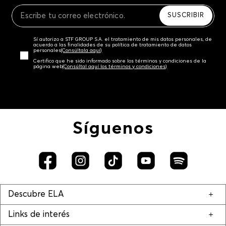
Recuerda que para el trámite del envío deberás
contactarte con un agente de servicio al cliente
SUSCRIBIR
quien te indicará los pasos a seguir y posteriormente
programará la recogida del producto en la dirección
Sí autorizo a STF GROUP S.A. el tratamiento de mis datos personales, de
acordada.
acuerdo a las finalidades de su política de tratamiento de datos
personales‎
(Consúltala aquí)
Certifico que he sido informado sobre los términos y condiciones de la
página web‎
(Consúltal aquí los términos y condiciones)
Síguenos
Descubre ELA
Links de interés