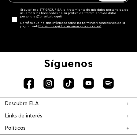
Sí autorizo a STF GROUP S.A. el tratamiento de mis datos personales, de
acuerdo a las finalidades de su política de tratamiento de datos
personales‎
(Consúltala aquí)
Certifico que he sido informado sobre los términos y condiciones de la
página web‎
(Consúltal aquí los términos y condiciones)
Síguenos
Descubre ELA
Links de interés
Políticas