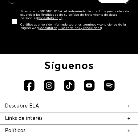
Sí autorizo a STF GROUP S.A. el tratamiento de mis datos personales, de
acuerdo a las finalidades de su política de tratamiento de datos
personales‎
(Consúltala aquí)
Certifico que he sido informado sobre los términos y condiciones de la
página web‎
(Consúltal aquí los términos y condiciones)
Síguenos
Descubre ELA
Links de interés
Políticas