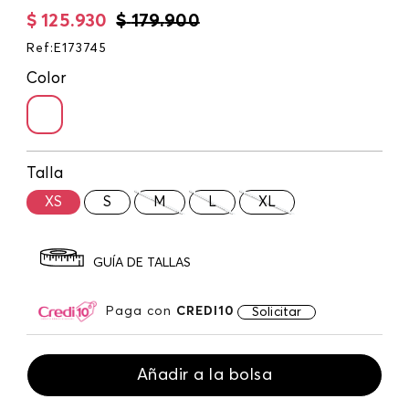
$
125
.
930
$
179
.
900
Ref
:
E173745
Color
Talla
XS
S
M
L
XL
GUÍA DE TALLAS
Paga con
CREDI10
Solicitar
Añadir a la bolsa