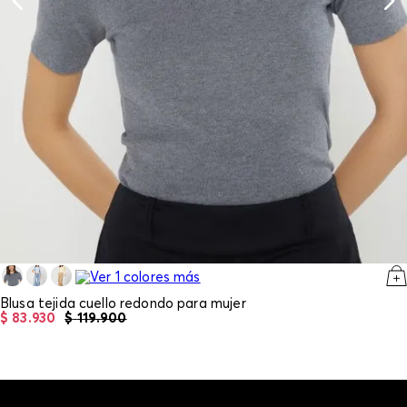
Blusa tejida cuello redondo para mujer
$
83
.
930
$
119
.
900