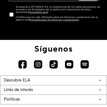
Sí autorizo a STF GROUP S.A. el tratamiento de mis datos personales, de
acuerdo a las finalidades de su política de tratamiento de datos
personales‎
(Consúltala aquí)
Certifico que he sido informado sobre los términos y condiciones de la
página web‎
(Consúltal aquí los términos y condiciones)
Síguenos
Descubre ELA
Links de interés
Políticas