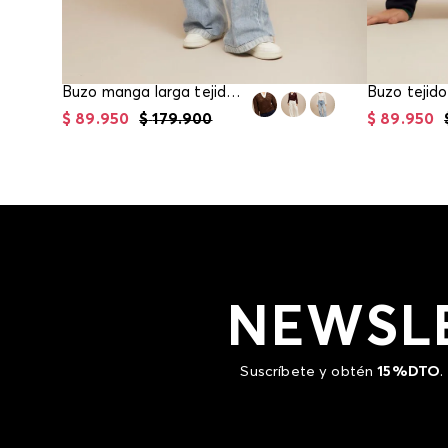
Buzo manga larga tejido para mujer
$
89
.
950
$
179
.
900
$
89
.
950
NEWSL
Suscríbete y obtén
15%DTO
.