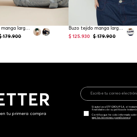
Buzo tejido manga larga para mujer
Buzo tejido manga larga para mujer
$
179
.
900
$
125
.
930
$
179
.
900
ETTER
Sí autorizo a STF GROUP S.A. el trat
finalidades de su política de tratam
 en tu primera compra
Certifico que he sido informado sobr
aquí los términos y condiciones)