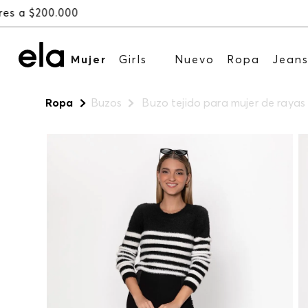
Mujer
Girls
Nuevo
Ropa
Jean
Ropa
Buzos
Buzo tejido para mujer de rayas