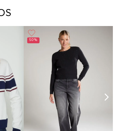
arte con un agente de servicio al cliente quien
cará los pasos a seguir y posteriormente
OS
ará la recogida del producto en la dirección
da.
50%
30%