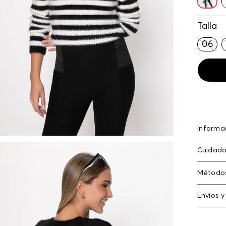
Talla
06
Informa
Poliami
Cuidado
poliami
Lavado p
Método
accesori
Tarjeta
Envíos y
Americ
Cambi
Tarjeta