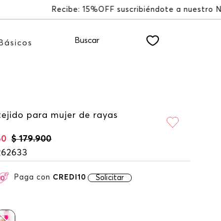
ER
Buscar
Básicos
tejido para mujer de rayas
60
$
179
.
900
262633
Paga con
CREDI10
Solicitar