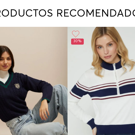
contact
te indi
RODUCTOS RECOMENDAD
program
acorda
30%