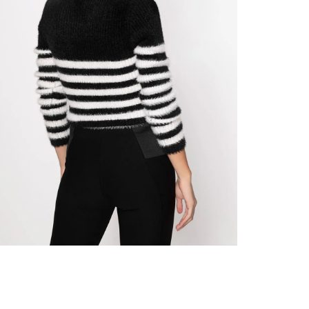
nuestr
N
Otros: 
En cual
tiendas
factura
luego 
(consul
nuestr
N
(15) dí
Devolu
utiliz
pedido 
embarg
adecua
se vea
transpo
del pr
llegas
product
asumido
Recuer