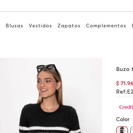
Recibe: 15%OFF suscribiéndote a nuestro NEWSLETT
s
Blusas
Vestidos
Zapatos
Complementos
Buzo 
$
71
.
9
Ref
:
E
Color