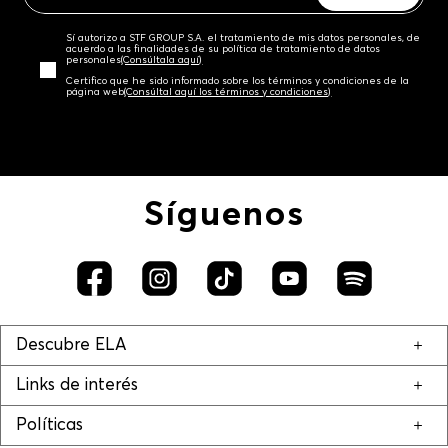
Sí autorizo a STF GROUP S.A. el tratamiento de mis datos personales, de
acuerdo a las finalidades de su política de tratamiento de datos
personales‎
(Consúltala aquí)
Certifico que he sido informado sobre los términos y condiciones de la
página web‎
(Consúltal aquí los términos y condiciones)
Síguenos
Descubre ELA
Links de interés
Políticas