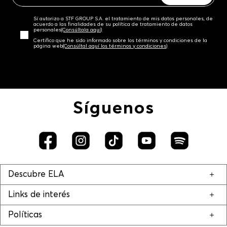
Sí autorizo a STF GROUP S.A. el tratamiento de mis datos personales, de
acuerdo a las finalidades de su política de tratamiento de datos
personales‎
(Consúltala aquí)
Certifico que he sido informado sobre los términos y condiciones de la
página web‎
(Consúltal aquí los términos y condiciones)
Síguenos
Descubre ELA
Links de interés
Políticas