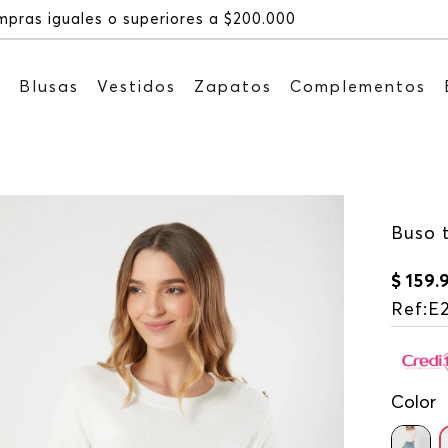
Recibe: 15%OFF suscribiéndo
s
Blusas
Vestidos
Zapatos
Complementos
Buso 
$
159
.
Ref
:
E
Color