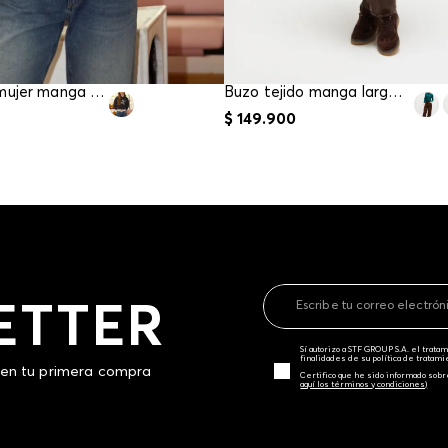
Buso para mujer manga larga
Buzo tejido manga larga para mujer
$
149
.
900
ETTER
Sí autorizo a STF GROUP S.A. el trat
finalidades de su política de tratam
 en tu primera compra
Certifico que he sido informado sobr
aquí los términos y condiciones)