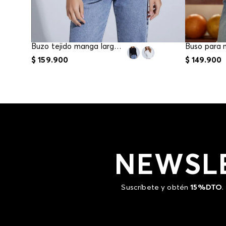
Buzo tejido manga larga para mujer
$
159
.
900
$
149
.
900
NEWSL
Suscríbete y obtén
15%DTO
.