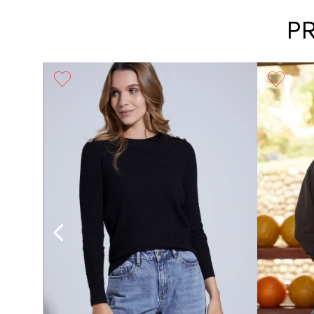
P
Girl