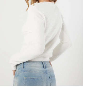
nuestr
Otros: 
En cual
tiendas
factura
luego 
(consul
nuestr
(15) dí
Devolu
N
utiliz
pedido 
embarg
adecua
se vea
transpo
del pr
llegas
product
asumido
Recuer