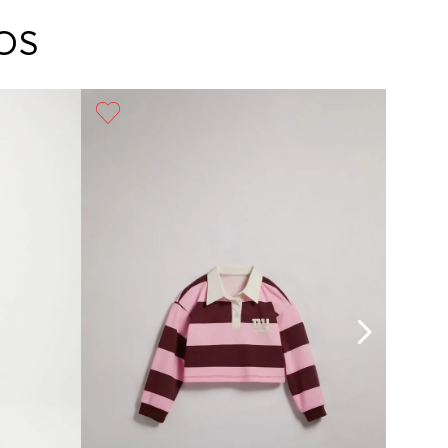
arte con un agente de servicio al cliente quien
cará los pasos a seguir y posteriormente
OS
ará la recogida del producto en la dirección
da.