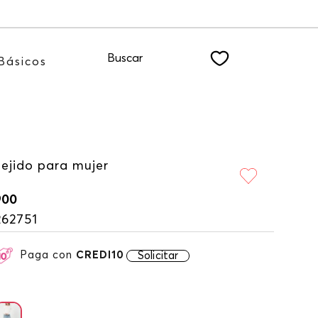
te a nuestro NEWSLETTER
Buscar
Básicos
tejido para mujer
900
262751
Paga con
CREDI10
Solicitar