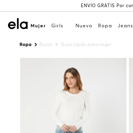
Mujer
Girls
Nuevo
Ropa
Jean
Ropa
Buzos
Buso tejido para mujer