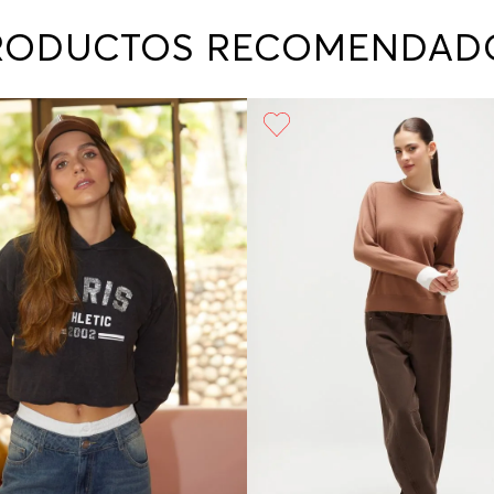
contact
te indi
RODUCTOS RECOMENDAD
program
acorda